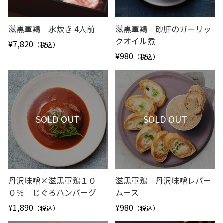
滋黒軍鶏 水炊き 4人前
滋黒軍鶏 砂肝のガーリッ
クオイル煮
¥7,820
（税込）
¥980
（税込）
SOLD OUT
SOLD OUT
丹沢味噌×滋黒軍鶏１０
滋黒軍鶏 丹沢味噌レバ－
０％ じぐろハンバーグ
ムース
¥1,890
¥980
（税込）
（税込）