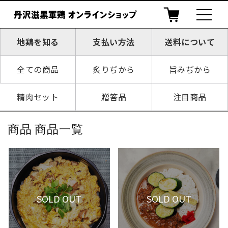
t
o
g
g
地鶏を知る
支払い方法
送料について
l
e
n
a
全ての商品
炙りぢから
旨みぢから
v
i
g
精肉セット
贈答品
注目商品
a
t
i
o
商品 商品一覧
n
SOLD OUT
SOLD OUT